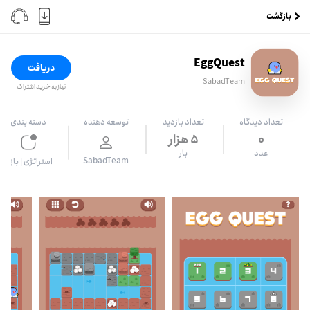
بازگشت
EggQuest
دریافت
SabadTeam
نیاز به خرید اشتراک
تعداد دیدگاه
تعداد بازدید
توسعه دهنده
دسته بندی
0
۵ هزار
عدد
بار
SabadTeam
استراتژی
|
بازی